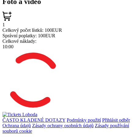
Foto a video
1
Celkový počet lístků:
100EUR
Správní poplatky:
100EUR
Celkové náklady:
10:00
ČASTO KLADENÉ DOTAZY
Podmínky použití
Přihlásit odběr
Ochrana údajů
Zásady ochrany osobních údajů
Zásady používání
souborů cookie