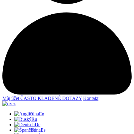
Můj účet
ČASTO KLADENÉ DOTAZY
Kontakt
cz
En
Ru
De
Es