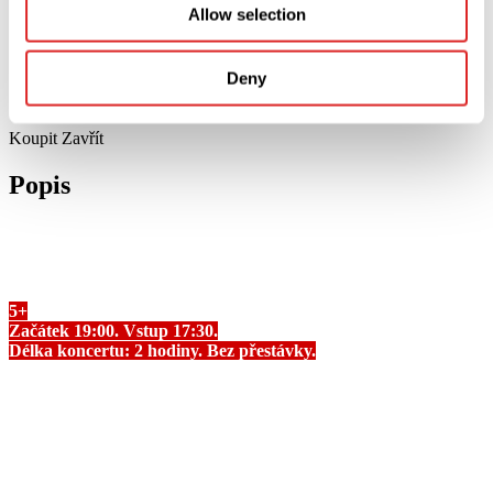
Allow selection
Deny
Koupit
Zavřít
Popis
LOBODA poprvé představí svou show v Košicích 30. října 2026
v STEEL ARÉNA!
5+
Začátek 19:00. Vstup 17:30.
Délka koncertu: 2 hodiny. Bez přestávky.
*Diváci mladší 5 let nebudou na koncert vpuštěni.
*Diváci mladší 18 let musí být v doprovodu a na odpovědnost
dospělých osob starších 18 let.
30. října vystoupí populární ukrajinská zpěvačka na scéně „
STEEL
ARÉNA
“ s jedinečnou show. Exkluzivní performance propojí celou