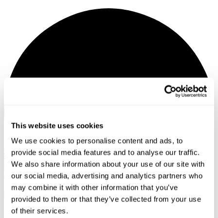
This website uses cookies
We use cookies to personalise content and ads, to
Můj účet
provide social media features and to analyse our traffic.
We also share information about your use of our site with
Hlavní
Loboda v Košicích!
our social media, advertising and analytics partners who
may combine it with other information that you’ve
Loboda v Košicích! 30.10.2026, 19:00
provided to them or that they’ve collected from your use
of their services.
říjen