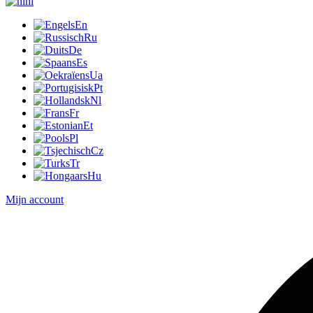
nl
En
Ru
De
Es
Ua
Pt
Nl
Fr
Et
Pl
Cz
Tr
Hu
Mijn account