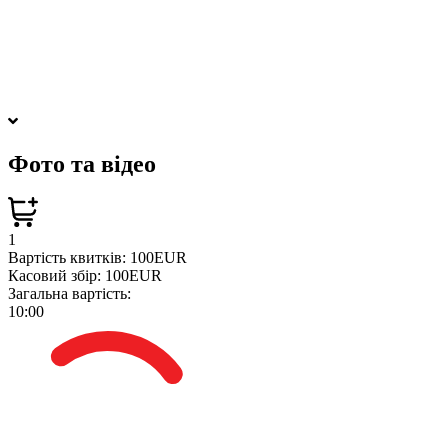
міжнародних премій, але й за версією мільйонів сердець.
Цей концерт LOBODA ви не забудете ніколи!
Організатор: Bravo Eventos SL
Фото та відео
1
Вартість квитків:
100EUR
Касовий збір:
100EUR
Загальна вартість:
10:00