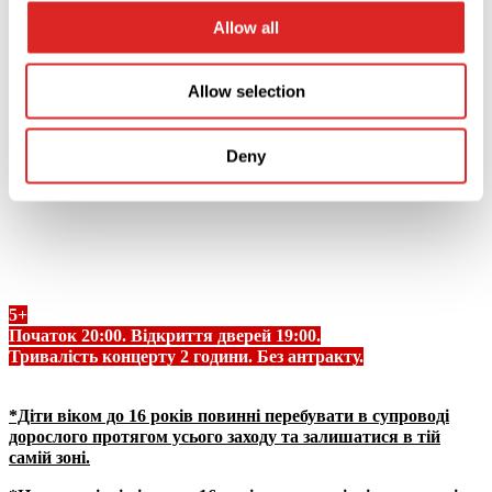
Allow all
Allow selection
Купити
Закрити
Deny
Опис
LOBODA вперше представить своє шоу в
Барселоні 25
листопада 2026 року в Teatre Coliseum!
5+
Початок 20:00.
Відкриття дверей 19:00.
Тривалість концерту 2 години. Без антракту.
*Діти віком до 16 років повинні перебувати в супроводі
дорослого протягом усього заходу та залишатися в тій
самій зоні.