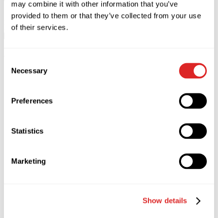
may combine it with other information that you’ve
provided to them or that they’ve collected from your use
25
лис
Барселона
of their services.
25.11.2026 20:00
Coliseum
49.00 - 249.00 €
Consent
Necessary
Selection
Preferences
Statistics
Marketing
Show details