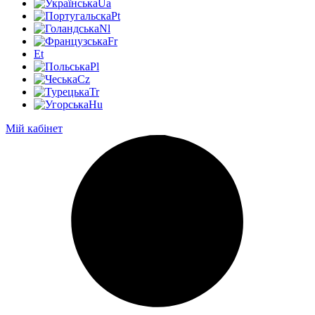
Ua
Pt
Nl
Fr
Et
Pl
Cz
Tr
Hu
Мій кабінет