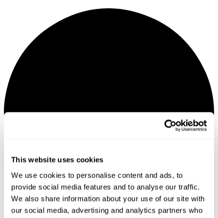
Мій кабінет
This website uses cookies
We use cookies to personalise content and ads, to
Головна
Loboda у Барселоні!
provide social media features and to analyse our traffic.
Loboda у Барселоні! 25.11.2026, 20:00
We also share information about your use of our site with
our social media, advertising and analytics partners who
листопад