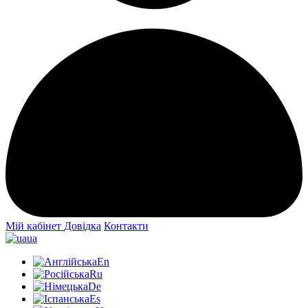
Мій кабінет
Довідка
Контакти
ua
En
Ru
De
Es